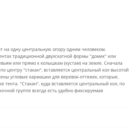
нт на одну центральную опору одним человеком.
тентах традиционной двухскатной формы "домик" или
ревьям или прямо к колышкам (кустам) на земле. Сначала
 по центру "стакан", вставляется центральный кол высотой
трены угловые кармашки для веревок-оттяжек, которые,
 тента. "Стакан", куда вставляется центральный кол, по
рочной группе всегда есть удобно фиксируемая