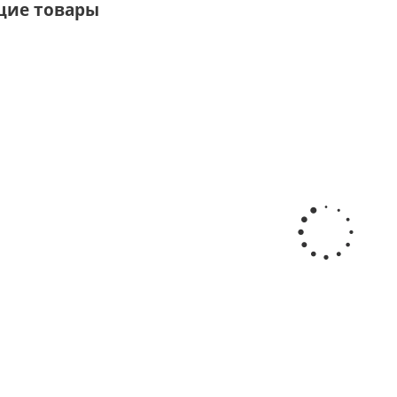
щие товары
стическая
Таганок туристический
Колышек для 
аличии
Есть в наличии
Есть в на
40,50
руб.
/ш
.
/шт
3 740
руб.
/шт
-
10
%
Экономи