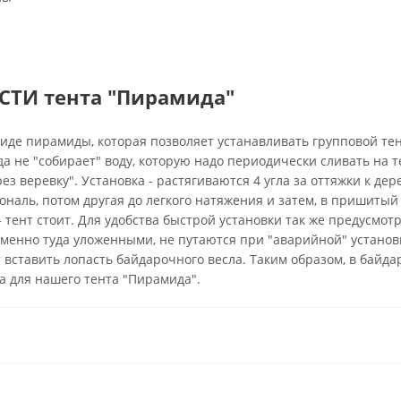
ТИ тента "Пирамида"
иде пирамиды, которая позволяет устанавливать групповой те
а не "собирает" воду, которую надо периодически сливать на 
ез веревку". Установка - растягиваются 4 угла за оттяжки к де
ональ, потом другая до легкого натяжения и затем, в пришитый
е - тент стоит. Для удобства быстрой установки так же предусмо
менно туда уложенными, не путаются при "аварийной" установке
вставить лопасть байдарочного весла. Таким образом, в байда
а для нашего тента "Пирамида".