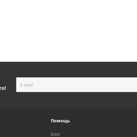
личии
Есть в наличии
Есть в на
б.
/шт
от
4 550 руб.
/шт
от
9 630 руб
то!
Помощь
Блог