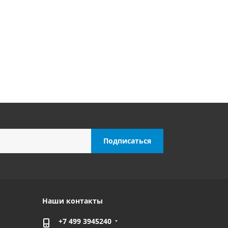
личии
Есть в наличии
.
/шт
от
13 860 руб.
/шт
Наши контакты
+7 499 3945240