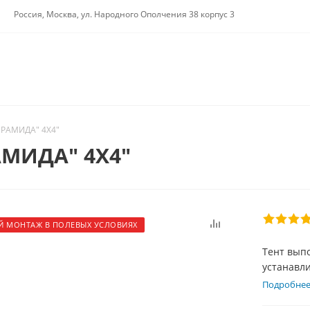
Россия, Москва, ул. Народного Ополчения 38 корпус 3
ИРАМИДА" 4Х4"
АМИДА" 4Х4"
Й МОНТАЖ В ПОЛЕВЫХ УСЛОВИЯХ
Тент вып
устанавли
одним че
Подробне