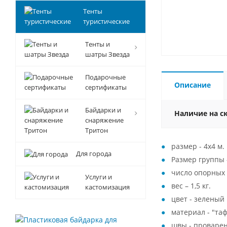
Тенты
туристические
Тенты и
шатры Звезда
Подарочные
Описание
сертификаты
Байдарки и
Наличие на с
снаряжение
Тритон
размер - 4х4 м.
Для города
Размер группы -
число опорных т
Услуги и
вес – 1,5 кг.
кастомизация
цвет - зеленый
материал - "та
швы - проваре