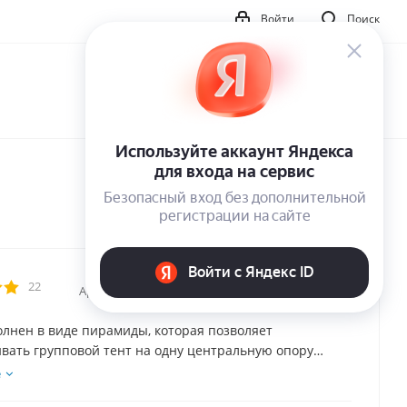
Войти
Поиск
22
Артикул:
32001
олнен в виде пирамиды, которая позволяет
вать групповой тент на одну центральную опору
ловеком.
е