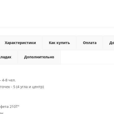
Характеристики
Как купить
Оплата
До
кладах
Дополнительно
 4-8 чел.
очек - 5 (4 угла и центр)
ффета 210T"
ны