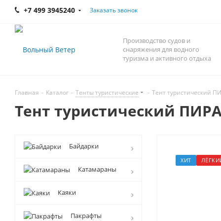
+7 499 3945240
Заказать звонок
Производство судов и
снаряжения для водного
туризма и активного отдыха
Главная
-
Каталог
-
Тенты туристические
-
Тент туристический П
Тент туристический ПИР
Байдарки
ХИТ
ЛЁГКИ
Катамараны
Каяки
Пакрафты