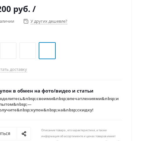
200 руб.
/
наличии
У других дешевле?
тать доставку
упон в обмен на фото/видео и статьи
оделитесь&nbsp;своими&nbsp;впечатлениями&nbsp;и
пытом&nbsp;—
олучите&nbsp;купон&nbsp;на&nbsp;скидку!
Описание товара , его характеристики, а также
иться
информация об ассортименте и ценах товаров имеет