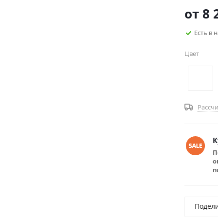
от
8 
Есть в 
Цвет
Рассчи
К
П
о
п
Подел