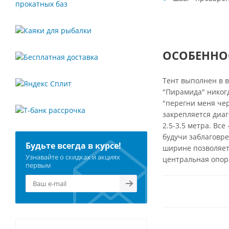
ОСОБЕННОС
Тент выполнен в в
"Пирамида" никогд
"перегни меня чер
закрепляется диаг
2.5-3.5 метра. Вс
будучи заблаговре
Будьте всегда в курсе!
ширине позволяет 
Узнавайте о скидках и акциях
центральная опор
первым