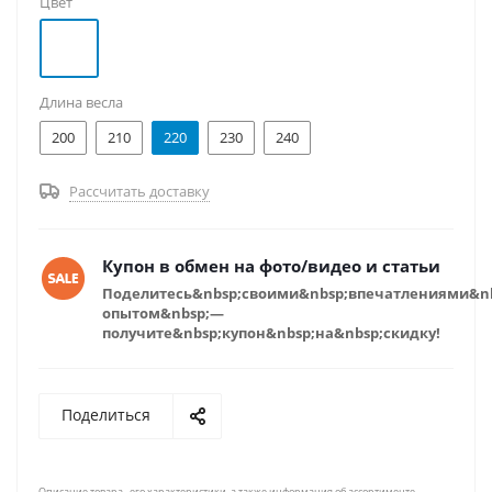
Цвет
Длина весла
200
210
220
230
240
Рассчитать доставку
Купон в обмен на фото/видео и статьи
Поделитесь&nbsp;своими&nbsp;впечатлениями&n
опытом&nbsp;—
получите&nbsp;купон&nbsp;на&nbsp;скидку!
Поделиться
Описание товара , его характеристики, а также информация об ассортименте