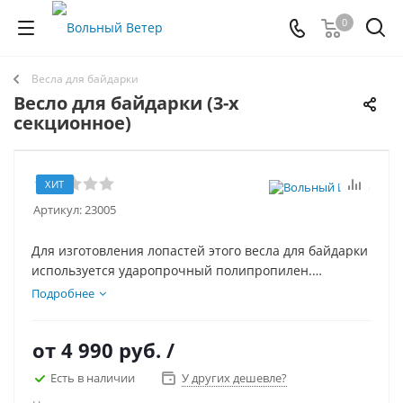
0
Весла для байдарки
Весло для байдарки (3-х
секционное)
ХИТ
Артикул:
23005
Для изготовления лопастей этого весла для байдарки
используется ударопрочный полипропилен.
Цевье весла выполнено из дюраллюминиевой трубы
Подробнее
марки Д16Т диаметром 30х1 мм. Поверхность трубы
имеет антикоррозионное покрытие. В местах хвата
от
4 990 руб.
/
рукой весла защищены термоусадочной трубкой.
Купить можно забрав самовывозом или заказав
Есть в наличии
У других дешевле?
доставку по Москве или РФ.