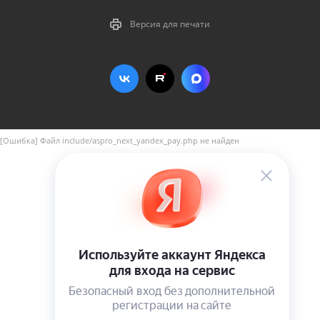
Версия для печати
[Ошибка] Файл include/aspro_next_yandex_pay.php не найден