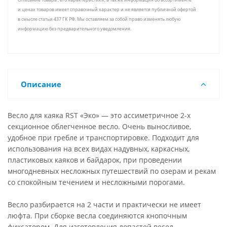
и ценах товаров имеет справочный характер и не является публичной офертой
в смысле статьи 437 ГК РФ. Мы оставляем за собой право изменять любую
информацию без предварительного уведомления.
Описание
Весло для каяка RST «Эко» — это ассиметричное 2-х
секционное облегченное весло. Очень выносливое,
удобное при гребле и транспортировке. Подходит для
использования на всех видах надувных, каркасных,
пластиковых каяков и байдарок, при проведении
многодневных несложных путешествий по озерам и рекам
со спокойным течением и несложными порогами.
Весло разбирается на 2 части и практически не имеет
люфта. При сборке весла соединяются кнопочным
фиксатором. Для изготовления лопастей весел