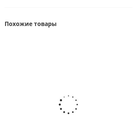
Похожие товары
ХИТ
Весло для
Весло
Весло для
каяка RST Эко
байдарочное
пакрафта
неразборное
Лайт 2-
пятисекционное
хсекционное
RST Эко
Есть в
наличии
Есть в наличии
Есть в наличии