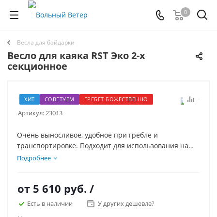
0
Весла для байдарки
Весло для каяка RST Эко 2-х
секционное
20
ХИТ
СОВЕТУЕМ
ГРЕБЕТ БОЖЕСТВЕННО
Артикул:
23013
Очень выносливое, удобное при гребле и
транспортировке. Подходит для использования на
всех видах надувных, каркасных, пластиковых каяков
Подробнее
и байдарок. Весло разбирается на 2 части и имеет
два разворота лопасти. Это весло для каяка купить
от
5 610 руб.
/
можно разной длинны и цвета.
Есть в наличии
У других дешевле?