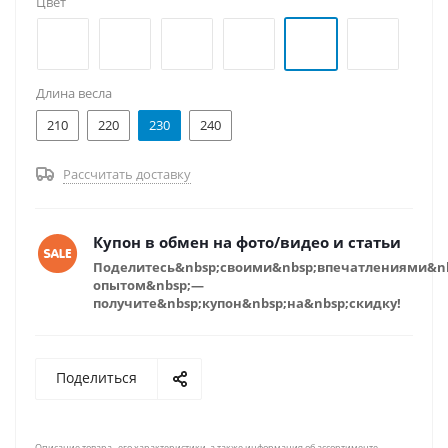
Цвет
Длина весла
210
220
230
240
Рассчитать доставку
Купон в обмен на фото/видео и статьи
Поделитесь&nbsp;своими&nbsp;впечатлениями&n
опытом&nbsp;—
получите&nbsp;купон&nbsp;на&nbsp;скидку!
Поделиться
Описание товара , его характеристики, а также информация об ассортименте