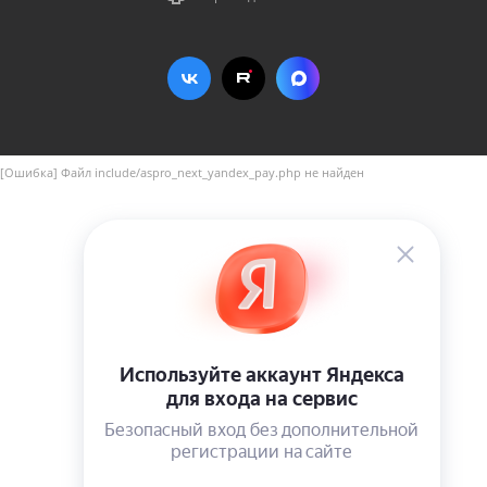
[Ошибка] Файл include/aspro_next_yandex_pay.php не найден