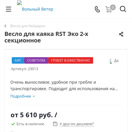
0
Весла для байдарки
Весло для каяка RST Эко 2-х
секционное
20
ХИТ
СОВЕТУЕМ
ГРЕБЕТ БОЖЕСТВЕННО
Артикул:
23013
Очень выносливое, удобное при гребле и
транспортировке. Подходит для использования на
всех видах надувных, каркасных, пластиковых каяков
Подробнее
и байдарок. Весло разбирается на 2 части и имеет
два разворота лопасти. Это весло для каяка купить
от
5 610 руб.
/
можно разной длинны и цвета.
Есть в наличии
У других дешевле?