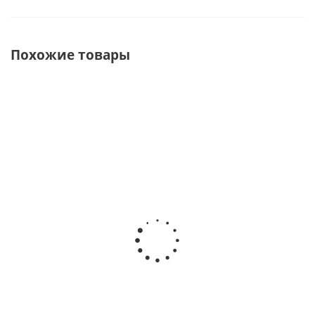
Похожие товары
ХИТ
Весло для
Весло
Весло для
каяка RST Эко
байдарочное
пакрафта
неразборное
Лайт 2-
пятисекционное
хсекционное
RST Эко
Есть в
наличии
Есть в наличии
Есть в наличии