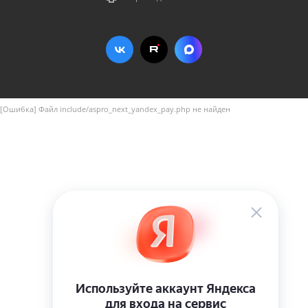
[Ошибка] Файл include/aspro_next_yandex_pay.php не найден