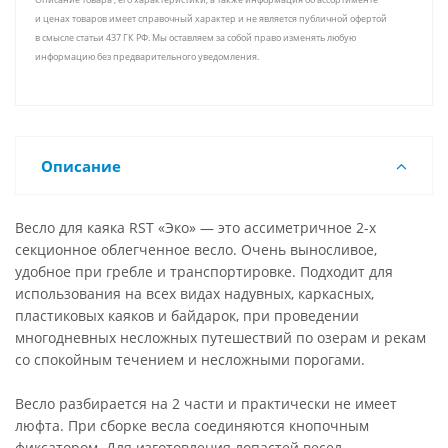
и ценах товаров имеет справочный характер и не является публичной офертой
в смысле статьи 437 ГК РФ. Мы оставляем за собой право изменять любую
информацию без предварительного уведомления.
Описание
Весло для каяка RST «Эко» — это ассиметричное 2-х
секционное облегченное весло. Очень выносливое,
удобное при гребле и транспортировке. Подходит для
использования на всех видах надувных, каркасных,
пластиковых каяков и байдарок, при проведении
многодневных несложных путешествий по озерам и рекам
со спокойным течением и несложными порогами.
Весло разбирается на 2 части и практически не имеет
люфта. При сборке весла соединяются кнопочным
фиксатором. Для изготовления лопастей весел