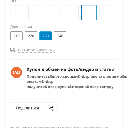
Цвет
Длина весла
210
220
230
240
Рассчитать доставку
Купон в обмен на фото/видео и статьи
Поделитесь&nbsp;своими&nbsp;впечатлениями&n
опытом&nbsp;—
получите&nbsp;купон&nbsp;на&nbsp;скидку!
Поделиться
Описание товара , его характеристики, а также информация об ассортименте