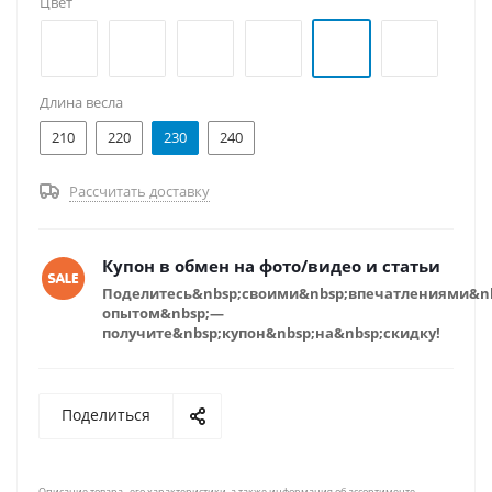
Цвет
Длина весла
210
220
230
240
Рассчитать доставку
Купон в обмен на фото/видео и статьи
Поделитесь&nbsp;своими&nbsp;впечатлениями&n
опытом&nbsp;—
получите&nbsp;купон&nbsp;на&nbsp;скидку!
Поделиться
Описание товара , его характеристики, а также информация об ассортименте