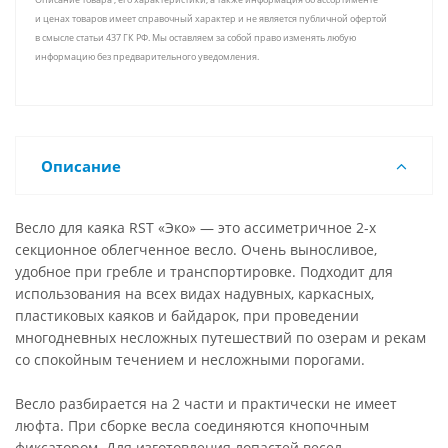
и ценах товаров имеет справочный характер и не является публичной офертой
в смысле статьи 437 ГК РФ. Мы оставляем за собой право изменять любую
информацию без предварительного уведомления.
Описание
Весло для каяка RST «Эко» — это ассиметричное 2-х
секционное облегченное весло. Очень выносливое,
удобное при гребле и транспортировке. Подходит для
использования на всех видах надувных, каркасных,
пластиковых каяков и байдарок, при проведении
многодневных несложных путешествий по озерам и рекам
со спокойным течением и несложными порогами.
Весло разбирается на 2 части и практически не имеет
люфта. При сборке весла соединяются кнопочным
фиксатором. Для изготовления лопастей весел