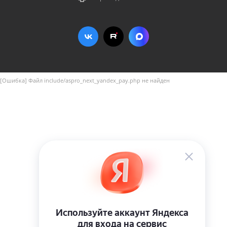
[Ошибка] Файл include/aspro_next_yandex_pay.php не найден