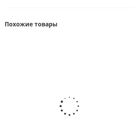
Похожие товары
ХИТ
Весло для
Весло
Весло для
каяка RST Эко
байдарочное
пакрафта
неразборное
Лайт 2-
пятисекционное
хсекционное
RST Эко
Есть в
наличии
Есть в наличии
Есть в наличии