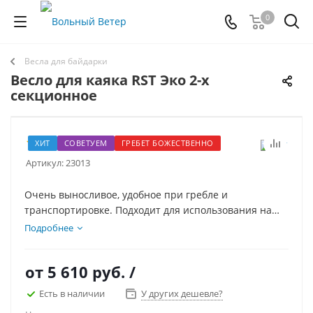
0
Весла для байдарки
Весло для каяка RST Эко 2-х
секционное
20
ХИТ
СОВЕТУЕМ
ГРЕБЕТ БОЖЕСТВЕННО
Артикул:
23013
Очень выносливое, удобное при гребле и
транспортировке. Подходит для использования на
всех видах надувных, каркасных, пластиковых каяков
Подробнее
и байдарок. Весло разбирается на 2 части и имеет
два разворота лопасти. Это весло для каяка купить
от
5 610 руб.
/
можно разной длинны и цвета.
Есть в наличии
У других дешевле?