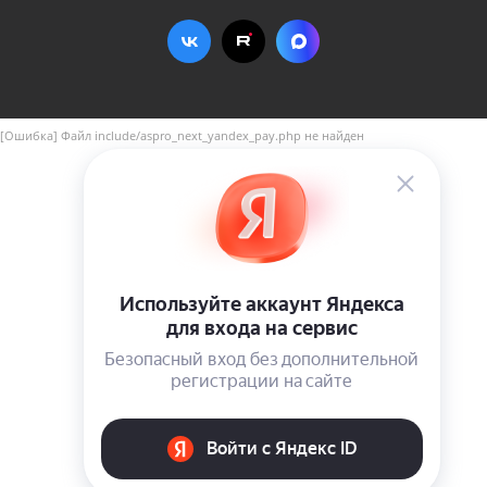
[Ошибка] Файл include/aspro_next_yandex_pay.php не найден