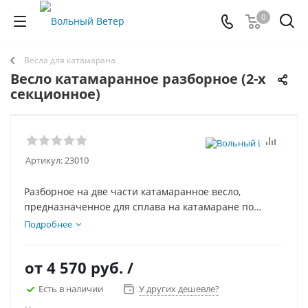
0
Весла для катамарана
Весло катамаранное разборное (2-х
секционное)
Артикул:
23010
Разборное на две части катамаранное весло,
предназначенное для сплава на катамаране по
озерам и рекам. Компактное в разобранном виде и
Подробнее
лёгкое.
Лопасть катамаранного весла отливается из
от
4 570 руб.
/
ударопрочного полипропилена сразу на цевьё, что в
разы увеличивает прочность. Купить можно
Есть в наличии
У других дешевле?
самовывозом в нашем магазине или заказав доставку