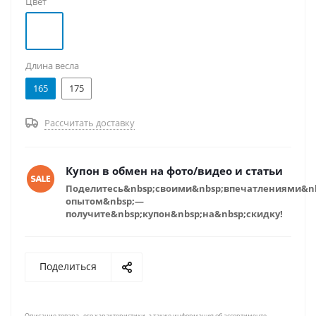
Цвет
на сайте по РФ или СНГ.
Длина весла
165
175
Рассчитать доставку
Купон в обмен на фото/видео и статьи
Поделитесь&nbsp;своими&nbsp;впечатлениями&n
опытом&nbsp;—
получите&nbsp;купон&nbsp;на&nbsp;скидку!
Поделиться
Описание товара , его характеристики, а также информация об ассортименте