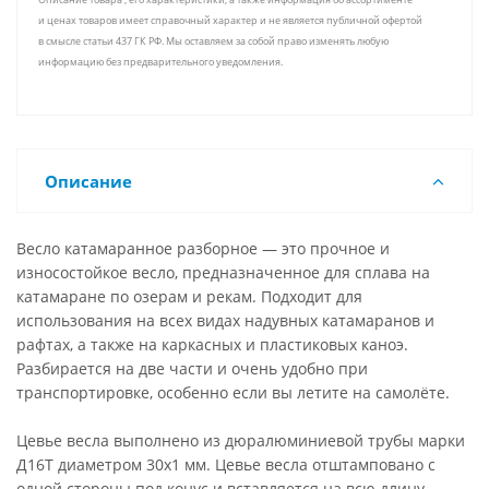
и ценах товаров имеет справочный характер и не является публичной офертой
в смысле статьи 437 ГК РФ. Мы оставляем за собой право изменять любую
информацию без предварительного уведомления.
Описание
Весло катамаранное разборное — это прочное и
износостойкое весло, предназначенное для сплава на
катамаране по озерам и рекам. Подходит для
использования на всех видах надувных катамаранов и
рафтах, а также на каркасных и пластиковых каноэ.
Разбирается на две части и очень удобно при
транспортировке, особенно если вы летите на самолёте.
Цевье весла выполнено из дюралюминиевой трубы марки
Д16Т диаметром 30х1 мм. Цевье весла отштамповано с
одной стороны под конус и вставляется на всю длину