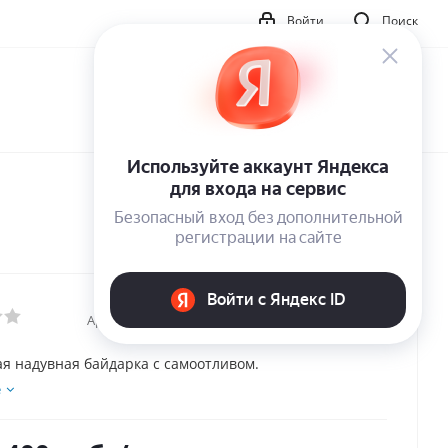
Войти
Поиск
Артикул:
11091
я надувная байдарка с самоотливом.
е