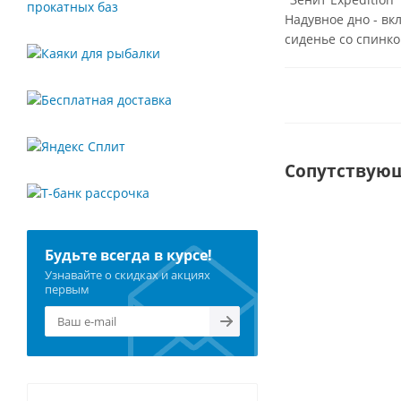
Надувное дно - вк
сиденье со спинко
Сопутствую
ХИТ
Будьте всегда в курсе!
ГОСТ
Р
Узнавайте о скидках и акциях
58108-
первым
2019
Надувной