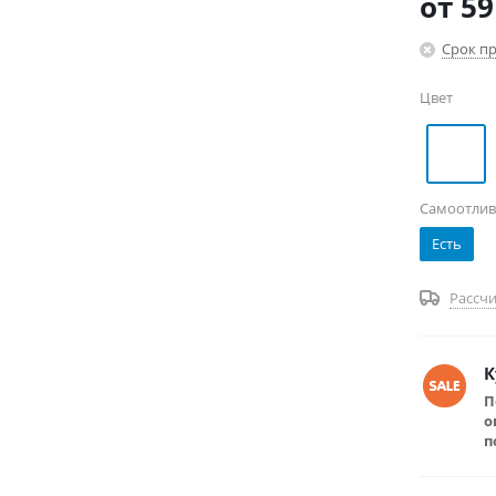
от
59
Срок пр
Цвет
Самоотлив
Есть
Рассчи
К
П
о
п