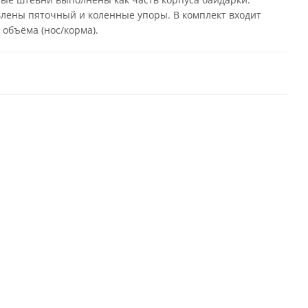
овлены пяточный и коленные упоры. В комплект входит
объёма (нос/корма).
ХИТ
Весло
Гермокофр
Гермосумка
Гермом