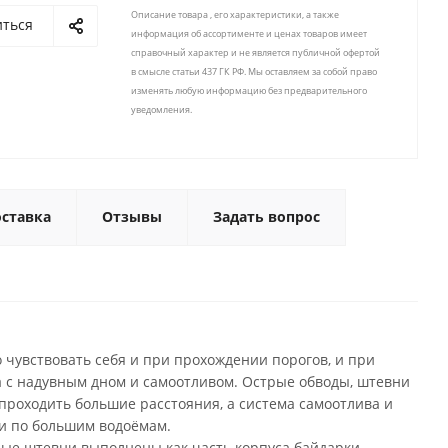
Описание товара , его характеристики, а также
иться
информация об ассортименте и ценах товаров имеет
справочный характер и не является публичной офертой
в смысле статьи 437 ГК РФ. Мы оставляем за собой право
изменять любую информацию без предварительного
уведомления.
ставка
Отзывы
Задать вопрос
 чувствовать себя и при прохождении порогов, и при
а с надувным дном и самоотливом. Острые обводы, штевни
проходить большие расстояния, а система самоотлива и
ии по большим водоёмам.
вные штевни выполнены как часть корпуса байдарки.