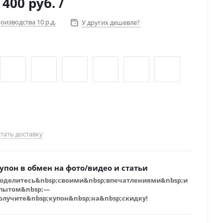
 400 руб.
/
оизводства 10 р.д.
У других дешевле?
тать доставку
упон в обмен на фото/видео и статьи
оделитесь&nbsp;своими&nbsp;впечатлениями&nbsp;и
пытом&nbsp;—
олучите&nbsp;купон&nbsp;на&nbsp;скидку!