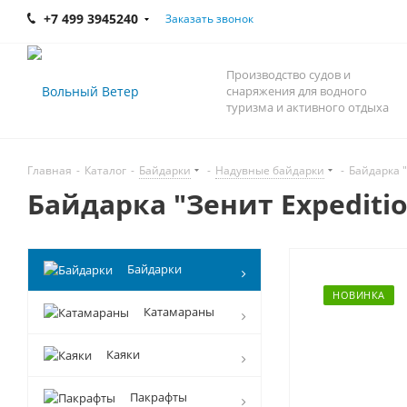
+7 499 3945240
Заказать звонок
Производство судов и
снаряжения для водного
туризма и активного отдыха
Главная
-
Каталог
-
Байдарки
-
Надувные байдарки
-
Байдарка "
Байдарка "Зенит Expeditio
Байдарки
НОВИНКА
Катамараны
Каяки
Пакрафты