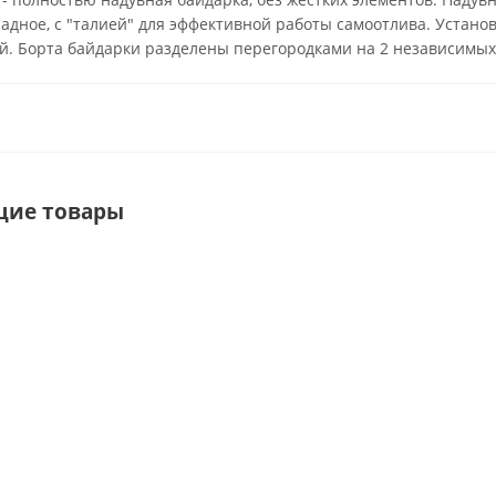
ладное, с "талией" для эффективной работы самоотлива. Устан
й. Борта байдарки разделены перегородками на 2 независимых 
щие товары
Каска
СПАСАТЕЛЬНЫЙ
Гермомешок