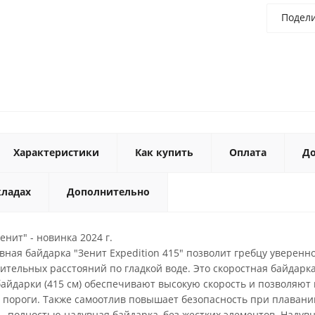
Подел
Характеристики
Как купить
Оплата
До
кладах
Дополнительно
енит" - новинка 2024 г.
ная байдарка "Зенит Expedition 415" позволит гребцу уверенно
ительных расстояний по гладкой воде. Это скоростная байдарк
айдарки (415 см) обеспечивают высокую скорость и позволяют 
ь пороги. Также самоотлив повышает безопасность при плаван
" - полностью надувная байдарка, без жестких элементов. Наду