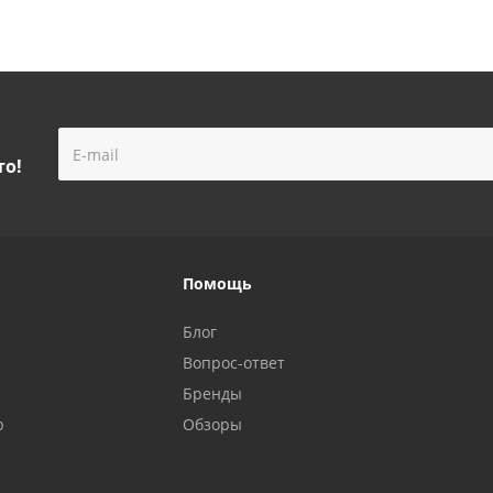
то!
Помощь
Блог
Вопрос-ответ
Бренды
р
Обзоры