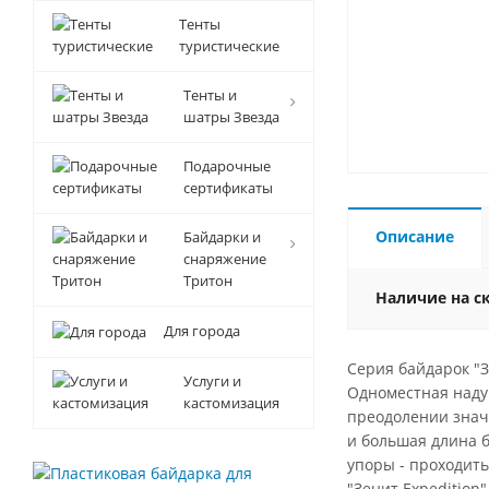
Тенты
туристические
Тенты и
шатры Звезда
Подарочные
сертификаты
Описание
Байдарки и
снаряжение
Тритон
Наличие на с
Для города
Серия байдарок "З
Услуги и
Одноместная надув
кастомизация
преодолении знач
и большая длина б
упоры - проходит
"Зенит Expedition