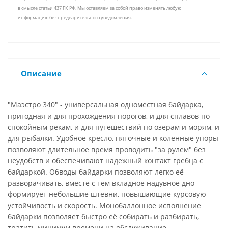
в смысле статьи 437 ГК РФ. Мы оставляем за собой право изменять любую
информацию без предварительного уведомления.
Описание
"Маэстро 340" - универсальная одноместная байдарка,
пригодная и для прохождения порогов, и для сплавов по
спокойным рекам, и для путешествий по озерам и морям, и
для рыбалки. Удобное кресло, пяточные и коленные упоры
позволяют длительное время проводить "за рулем" без
неудобств и обеспечивают надежный контакт гребца с
байдаркой. Обводы байдарки позволяют легко её
разворачивать, вместе с тем вкладное надувное дно
формирует небольшие штевни, повышающие курсовую
устойчивость и скорость. Монобаллонное исполнение
байдарки позволяет быстро её собирать и разбирать,
тратить минимум времени на обслуживание.