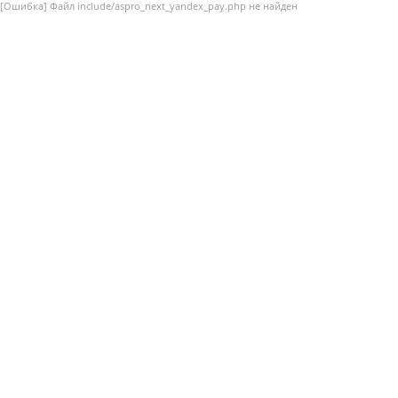
[Ошибка] Файл include/aspro_next_yandex_pay.php не найден