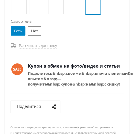
Самоотлив
Есть
Нет
Рассчитать доставку
Купон в обмен на фото/видео и статьи
Поделитесь&nbsp;своими&nbsp;впечатлениями&n
опытом&nbsp;—
получите&nbsp;купон&nbsp;на&nbsp;скидку!
Поделиться
Описание товара , его характеристики, а также информация об ассортименте
и ценах товаров имеет справочный характер и не является публичной офертой