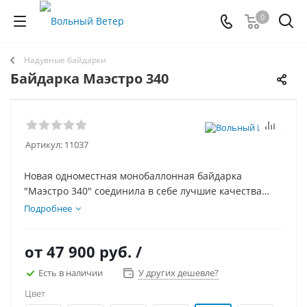
0
Надувные байдарки
Байдарка Маэстро 340
Артикул:
11037
Новая одноместная монобаллонная байдарка
"Маэстро 340" соединила в себе лучшие качества
байдарок серий "Каньон" и "Т". "Маэстро 340"
Подробнее
подойдет для порожистых рек и для спокойных, для
озер и для моря, для походов и для рыбалки.
от
47 900 руб.
/
Монобаллонная конструкция обеспечивает простоту
сборки и обслуживания.
Есть в наличии
У других дешевле?
Цвет