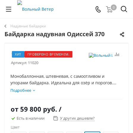
0
Надувные байдарки
Байдарка надувная Одиссей 370
1
ХИТ
ПРОВЕРЕНО ВРЕМЕНЕМ.
Артикул:
11020
Монобаллонная, штевневая, с самоотливом и
упорами байдарка. Идеальна для озёр и порогов.
Прекрасно держит курс и не имеет никаких
Подробнее
металлических элементов каркаса в конструкции!
Компактна в сложенном виде и проста в
от
59 800 руб.
/
обслуживании.
Есть в наличии
У других дешевле?
Цвет