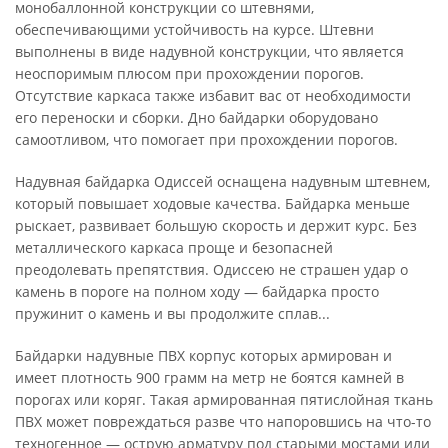
монобаллонной конструкции со штевнями,
обеспечивающими устойчивость на курсе. Штевни
выполнены в виде надувной конструкции, что является
неоспоримым плюсом при прохождении порогов.
Отсутствие каркаса также избавит вас от необходимости
его переноски и сборки. Дно байдарки оборудовано
самоотливом, что помогает при прохождении порогов.
Надувная байдарка Одиссей оснащена надувным штевнем,
который повышает ходовые качества. Байдарка меньше
рыскает, развивает большую скорость и держит курс. Без
металлического каркаса проще и безопасней
преодолевать препятствия. Одиссею не страшен удар о
камень в пороге на полном ходу — байдарка просто
пружинит о камень и вы продолжите сплав...
Байдарки надувные ПВХ корпус которых армирован и
имеет плотность 900 грамм на метр не боятся камней в
порогах или коряг. Такая армированная пятислойная ткань
ПВХ может повреждаться разве что напоровшись на что-то
техногенное — острую арматуру под старыми мостами или