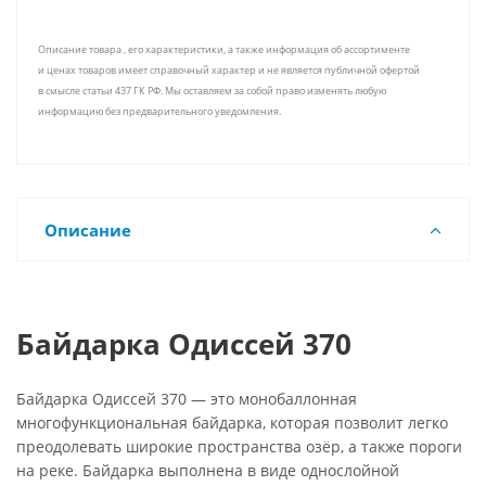
Описание товара , его характеристики, а также информация об ассортименте
и ценах товаров имеет справочный характер и не является публичной офертой
в смысле статьи 437 ГК РФ. Мы оставляем за собой право изменять любую
информацию без предварительного уведомления.
Описание
Байдарка Одиссей 370
Байдарка Одиссей 370 — это монобаллонная
многофункциональная байдарка, которая позволит легко
преодолевать широкие пространства озёр, а также пороги
на реке. Байдарка выполнена в виде однослойной