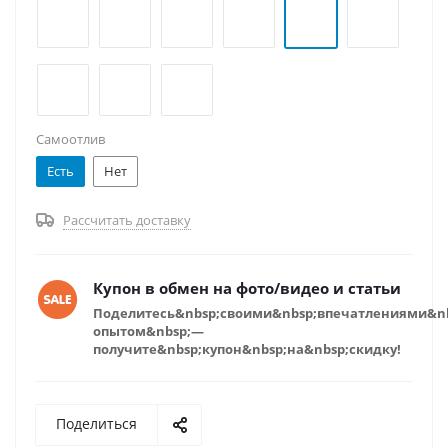
Самоотлив
Есть
Нет
Рассчитать доставку
Купон в обмен на фото/видео и статьи
Поделитесь&nbsp;своими&nbsp;впечатлениями&n
опытом&nbsp;—
получите&nbsp;купон&nbsp;на&nbsp;скидку!
Поделиться