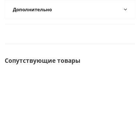
Дополнительно
Сопутствующие товары
ХИТ
Парусное
Тент
Cидушка
Спасат