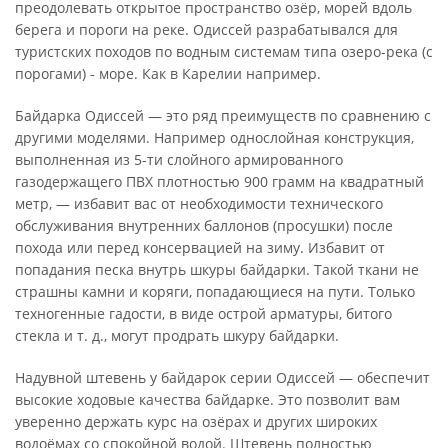
преодолевать открытое пространство озёр, морей вдоль
берега и пороги на реке. Одиссей разрабатывался для
туристских походов по водным системам типа озеро-река (с
порогами) - море. Как в Карелии например.
Байдарка Одиссей — это ряд преимуществ по сравнению с
другими моделями. Например однослойная конструкция,
выполненная из 5-ти слойного армированного
газодержащего ПВХ плотностью 900 грамм на квадратный
метр, — избавит вас от необходимости технического
обслуживания внутренних баллонов (просушки) после
похода или перед консервацией на зиму. Избавит от
попадания песка внутрь шкуры байдарки. Такой ткани не
страшны камни и коряги, попадающиеся на пути. Только
техногенные гадости, в виде острой арматуры, битого
стекла и т. д., могут продрать шкуру байдарки.
Надувной штевень у байдарок серии Одиссей — обеспечит
высокие ходовые качества байдарке. Это позволит вам
уверенно держать курс на озёрах и других широких
водоёмах со спокойной водой. Штевень полностью