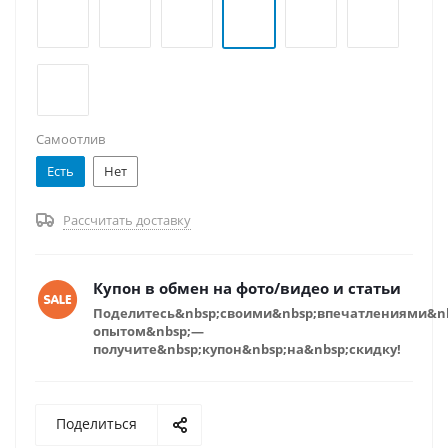
Самоотлив
Есть
Нет
Рассчитать доставку
Купон в обмен на фото/видео и статьи
Поделитесь&nbsp;своими&nbsp;впечатлениями&n
опытом&nbsp;—
получите&nbsp;купон&nbsp;на&nbsp;скидку!
Поделиться