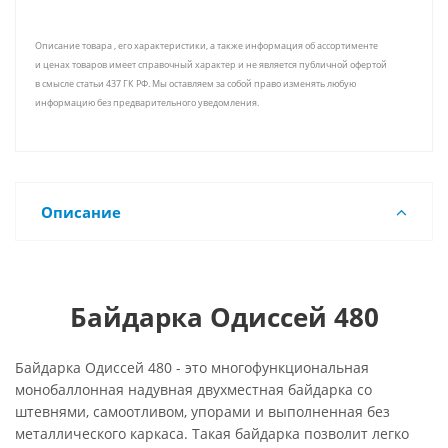
Описание товара , его характеристики, а также информация об ассортименте
и ценах товаров имеет справочный характер и не является публичной офертой
в смысле статьи 437 ГК РФ. Мы оставляем за собой право изменять любую
информацию без предварительного уведомления.
Описание
Байдарка Одиссей 480
Байдарка Одиссей 480 - это многофункциональная
монобаллонная надувная двухместная байдарка со
штевнями, самоотливом, упорами и выполненная без
металлического каркаса. Такая байдарка позволит легко