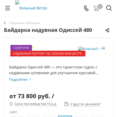
0
Надувные байдарки
Байдарка надувная Одиссей 480
СОВЕТУЕМ
НАДЕЖНЫЙ ПАРТНЕР НА ЛЮБОМ МАРШРУТЕ.
Артикул:
11021
Байдарка Одиссей 480 — это туристское судно, с
надувными штевнями для улучшения курсовой
устойчивости, и системой самоотлива для
Подробнее
прохождения порогов. Штевень выполнен полностью
как надувной элемент, что даёт огромный плюс при
от
73 800 руб.
/
прохождении порогов.
Срок производства 10 р.д.
У других дешевле?
Цвет