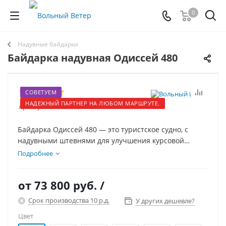
0
Надувные байдарки
Байдарка надувная Одиссей 480
СОВЕТУЕМ
НАДЕЖНЫЙ ПАРТНЕР НА ЛЮБОМ МАРШРУТЕ.
Артикул:
11021
Байдарка Одиссей 480 — это туристское судно, с
надувными штевнями для улучшения курсовой
устойчивости, и системой самоотлива для
Подробнее
прохождения порогов. Штевень выполнен полностью
как надувной элемент, что даёт огромный плюс при
от
73 800 руб.
/
прохождении порогов.
Срок производства 10 р.д.
У других дешевле?
Цвет