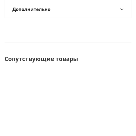
Дополнительно
Сопутствующие товары
ХИТ
Парусное
Тент
Cидушка
Спасат