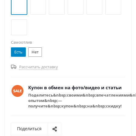
Самоотлив
Есть
Нет
Рассчитать доставку
Купон в обмен на фото/видео и статьи
Поделитесь&nbsp;своими&nbsp;впечатлениями&n
опытом&nbsp;—
получите&nbsp;купон&nbsp;на&nbsp;скидку!
Поделиться