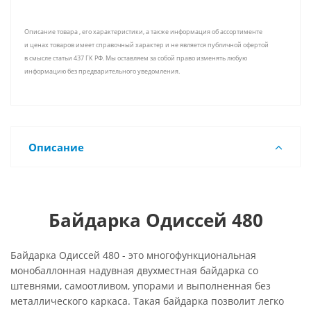
Описание товара , его характеристики, а также информация об ассортименте
и ценах товаров имеет справочный характер и не является публичной офертой
в смысле статьи 437 ГК РФ. Мы оставляем за собой право изменять любую
информацию без предварительного уведомления.
Описание
Байдарка Одиссей 480
Байдарка Одиссей 480 - это многофункциональная
монобаллонная надувная двухместная байдарка со
штевнями, самоотливом, упорами и выполненная без
металлического каркаса. Такая байдарка позволит легко