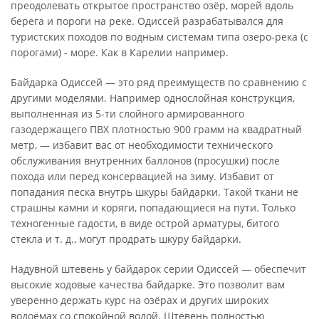
преодолевать открытое пространство озёр, морей вдоль
берега и пороги на реке. Одиссей разрабатывался для
туристских походов по водным системам типа озеро-река (с
порогами) - море. Как в Карелии например.
Байдарка Одиссей — это ряд преимуществ по сравнению с
другими моделями. Например однослойная конструкция,
выполненная из 5-ти слойного армированного
газодержащего ПВХ плотностью 900 грамм на квадратный
метр, — избавит вас от необходимости технического
обслуживания внутренних баллонов (просушки) после
похода или перед консервацией на зиму. Избавит от
попадания песка внутрь шкуры байдарки. Такой ткани не
страшны камни и коряги, попадающиеся на пути. Только
техногенные гадости, в виде острой арматуры, битого
стекла и т. д., могут продрать шкуру байдарки.
Надувной штевень у байдарок серии Одиссей — обеспечит
высокие ходовые качества байдарке. Это позволит вам
уверенно держать курс на озёрах и других широких
водоёмах со спокойной водой. Штевень полностью