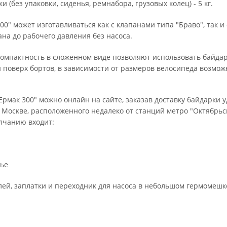
и (без упаковки, сиденья, ремнабора, грузовых колец) - 5 кг.
00" может изготавливаться как с клапанами типа "Браво", так и
на до рабочего давления без насоса.
компактность в сложенном виде позволяют использовать байдар
 поверх бортов, в зависимости от размеров велосипеда возможн
Ермак 300" можно онлайн на сайте, заказав доставку байдарки
 Москве, расположенного недалеко от станций метро "Октябрьск
лчанию входит:
нье
лей, заплатки и переходник для насоса в небольшом гермомешк