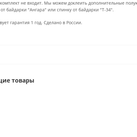
комплект не входит. Мы можем доклеить дополнительные полук
от байдарки "Ангара" или спинку от байдарки "Т-34".
вует гарантия 1 год. Сделано в России.
щие товары
ХИТ
ГОСТ
Р
58108-
2019