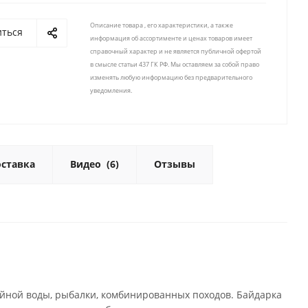
Описание товара , его характеристики, а также
иться
информация об ассортименте и ценах товаров имеет
справочный характер и не является публичной офертой
в смысле статьи 437 ГК РФ. Мы оставляем за собой право
изменять любую информацию без предварительного
уведомления.
ставка
Видео
(6)
Отзывы
ойной воды, рыбалки, комбинированных походов. Байдарка