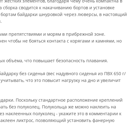
т жестких элементов, благодаря чему очень компактна в
а сборка сводится к накачиванию бортов и установке
 к бортам байдарки шнуровкой через люверсы, в настоящий
.
ными препятствиями и морям в прибрежной зоне.
чен чтобы не бояться контакта с корягами и камнями, но
ых объёма, что повышает безопасность плавания.
айдарку без сиденья (вес надувного сиденья из ПВХ 650 г/
 учитывать, что это повысит нагрузку на дно и увеличит
айдарки. Поскольку стандартное расположение креплений
азать без полуколец. Полукольца же можно наклеить на
без наклеенных полуколец - укажите это в комментарии к
ь наклеен ликтрос, позволяющий установить фанерную