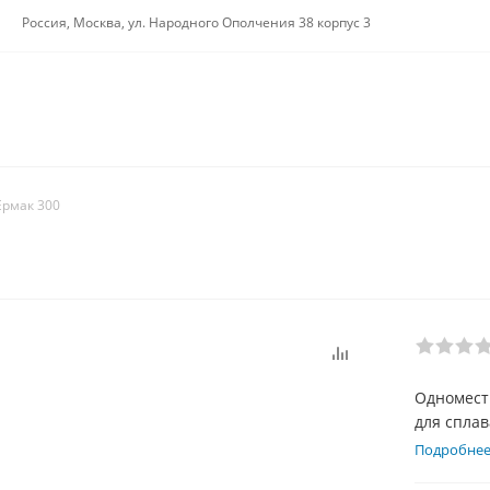
Россия, Москва, ул. Народного Ополчения 38 корпус 3
Ермак 300
Одномест
для спла
походов. 
Подробне
времени 