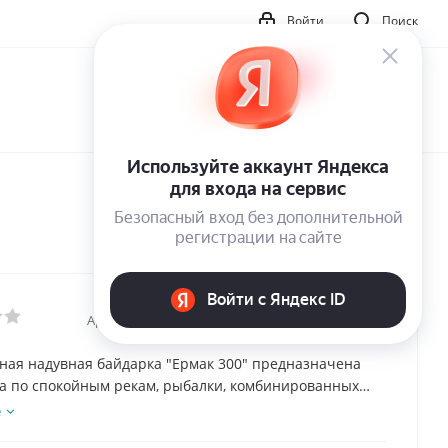
Войти
Поиск
Артикул:
11042
ная надувная байдарка "Ермак 300" предназначена
ва по спокойным рекам, рыбалки, комбинированных
Байдарка однослойная (монобаллонная), так что
е
на обслуживание уходит немного. Небольшой вес и