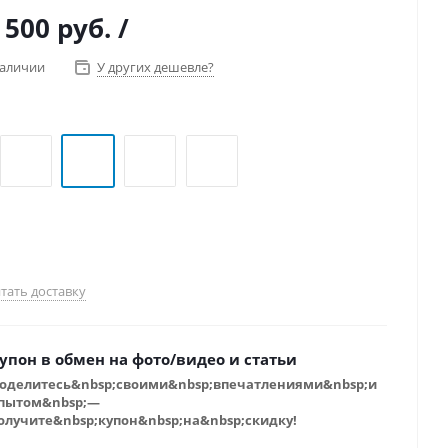
сть байдарки позволяют использовать её в пеше-
 500 руб.
/
вело-водных походах.
наличии
У других дешевле?
тать доставку
упон в обмен на фото/видео и статьи
оделитесь&nbsp;своими&nbsp;впечатлениями&nbsp;и
пытом&nbsp;—
олучите&nbsp;купон&nbsp;на&nbsp;скидку!