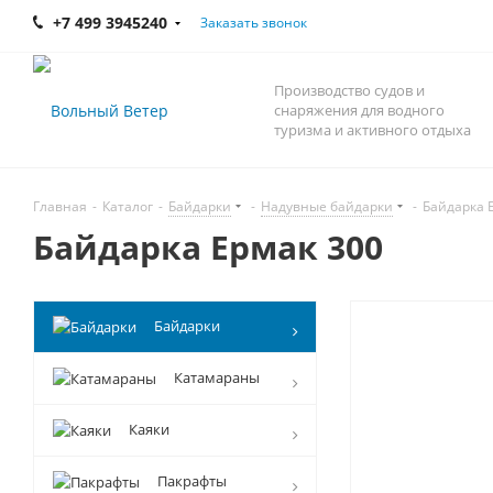
+7 499 3945240
Заказать звонок
Производство судов и
снаряжения для водного
туризма и активного отдыха
Главная
-
Каталог
-
Байдарки
-
Надувные байдарки
-
Байдарка 
Байдарка Ермак 300
Байдарки
Катамараны
Каяки
Пакрафты