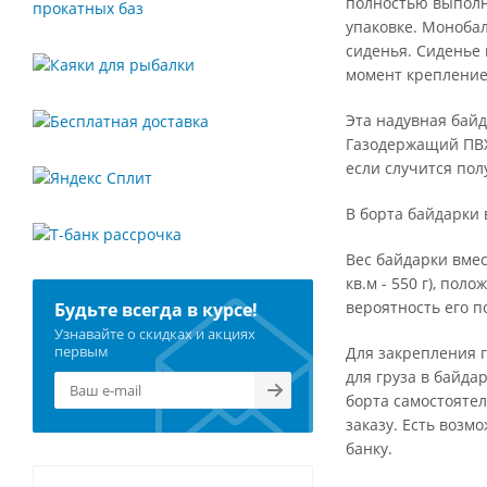
полностью выполне
упаковке. Монобал
сиденья. Сиденье 
момент крепление
Эта надувная бай
Газодержащий ПВХ 
если случится пол
В борта байдарки
Вес байдарки вмес
кв.м - 550 г), по
вероятность его п
Будьте всегда в курсе!
Узнавайте о скидках и акциях
первым
Для закрепления г
для груза в байда
борта самостоятел
заказу. Есть возм
банку.