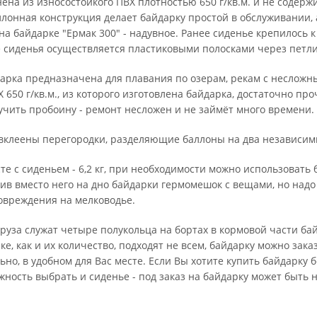
на из износостойкого ПВХ плотностью 650 г/кв.м. и не содержи
лонная конструкция делает байдарку простой в обслуживании, 
на байдарке "Ермак 300" - надувное. Ранее сиденье крепилось
 сиденья осуществляется пластиковыми полосками через петли
дарка предназначена для плавания по озерам, рекам с неслож
650 г/кв.м., из которого изготовлена байдарка, достаточно про
учить пробоину - ремонт несложен и не займёт много времени.
 вклеены перегородки, разделяющие баллоны на два независим
те с сиденьем - 6,2 кг, при необходимости можно использовать б
ложив вместо него на дно байдарки гермомешок с вещами, но надо
овреждения на мелководье.
руза служат четыре полукольца на бортах в кормовой части б
рке, как и их количество, подходят не всем, байдарку можно зак
ьно, в удобном для Вас месте. Если Вы хотите купить байдарку 
ожность выбрать и сиденье - под заказ на байдарку может быт