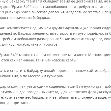
ную байдарку "Тайга" и обладает всеми её достоинствами, но
арка "Ермак 340" за счет монобаллонности требует значительн
у "Ермак" до более высокого давления и сделать её жестче. С
оростные качества байдарки.
340" комплектуется одним или двумя сиденьями (Фанерная сиду
денье.) по Вашему желанию, вместимость и грузоподъёмность б
 гребцам небольших размеров, либо как вместительную одноме
, для крупногабаритных туристов.
Ермак 340" можно в нашем фирменном магазине в Москве, приехав
тся как наличные, так и банковские карты.
ать и оплатить байдарку онлайн прямо на нашем сайте, выбрав
паниями, а по Москве - и курьером.
арка комплектуется одним сиденьем, если Вам нужно два - доба
ртуком (на два посадочных места). Для крепления фартука сл
Те, кому важен вес байдарки и её габариты в сложенном виде, м
опцию при заказе.