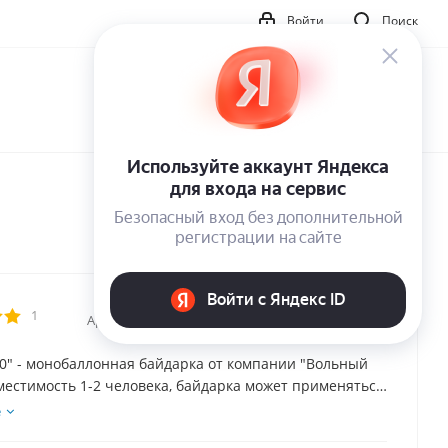
Войти
Поиск
1
Артикул:
11039
0" - монобаллонная байдарка от компании "Вольный
местимость 1-2 человека, байдарка может применяться
е двухместной на непродолжительных сплавах или как
е
ная при длительных. По обводам и характеристикам