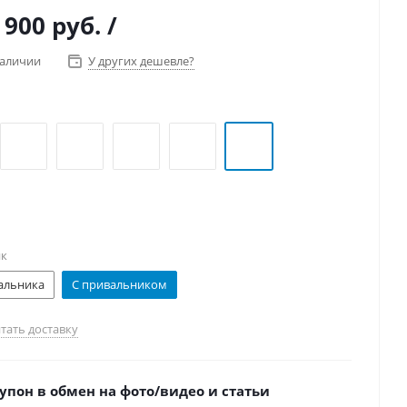
чень близок к "Тайге", но монобаллонное исполнение
 900 руб.
/
борку и обслуживание байдарки еще проще.
наличии
У других дешевле?
ик
альника
С привальником
тать доставку
упон в обмен на фото/видео и статьи