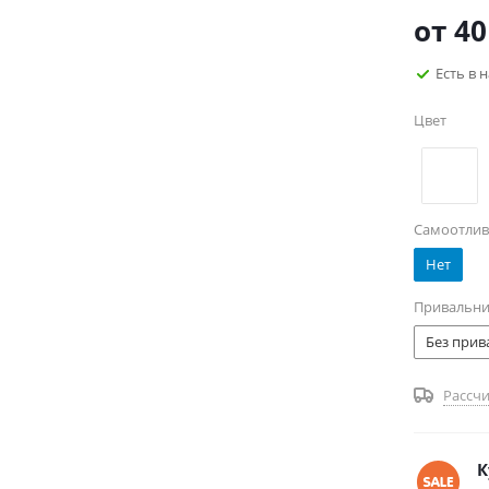
"Ермак" о
от
40
делает с
Есть в 
Цвет
Самоотлив
Нет
Привальн
Без прив
Рассчи
К