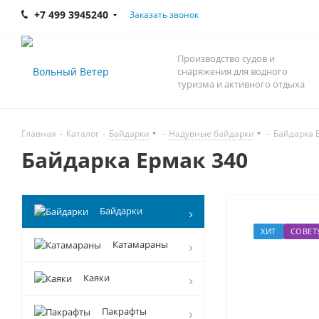
+7 499 3945240
Заказать звонок
Производство судов и
снаряжения для водного
туризма и активного отдыха
Главная
-
Каталог
-
Байдарки
-
Надувные байдарки
-
Байдарка 
Байдарка Ермак 340
Байдарки
ХИТ
СОВЕТ
Катамараны
Каяки
Пакрафты