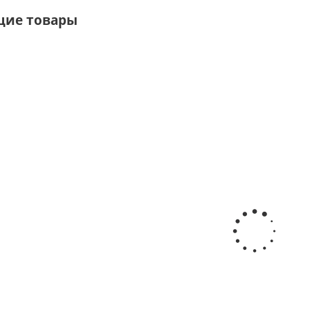
щие товары
Установка
Установка
Установка
Устано
пяточного
коленных
доп.
Скег
упора
упоров
полукольца
Сро
производ
Срок
Срок
Срок
10 р.д.
производства
производства
производства
10 р.д.
10 р.д.
10 р.д.