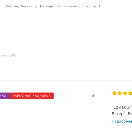
Россия, Москва, ул. Народного Ополчения 38 корпус 3
Ермак 340
УЕМ
НАРОДНАЯ БАЙДАРКА
"Ермак 34
Ветер". В
в качеств
Подробне
одномест