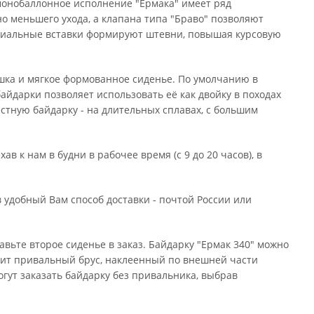
 монобаллонное исполнение "Ермака" имеет ряд
о меньшего ухода, а клапана типа "Браво" позволяют
пециальные вставки формируют штевни, повышая курсовую
шка и мягкое формованное сиденье. По умолчанию в
айдарки позволяет использовать её как двойку в походах
стную байдарку - на длительных сплавах, с большим
 к нам в будни в рабочее время (с 9 до 20 часов), в
 удобный Вам способ доставки - почтой России или
вьте второе сиденье в заказ. Байдарку "Ермак 340" можно
ужит привальный брус, наклеенный по внешней части
огут заказать байдарку без привальника, выбрав