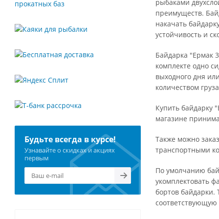
рыбаками двухслой
преимуществ. Байд
накачать байдарк
устойчивость и ск
Байдарка "Ермак 
комплекте одно си
выходного дня или
количеством груза
Купить байдарку "
магазине принимаю
Будьте всегда в курсе!
Также можно заказ
транспортными ком
Узнавайте о скидках и акциях
первым
По умолчанию байд
укомплектовать фа
бортов байдарки. 
соответствующую 