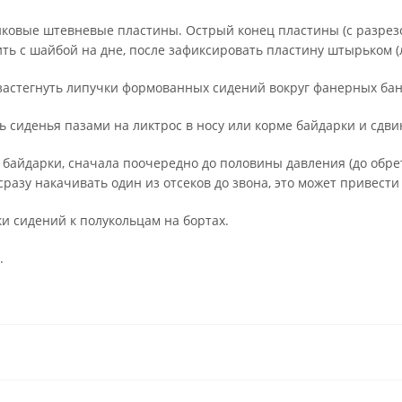
ковые штевневые пластины. Острый конец пластины (с разрезо
ть с шайбой на дне, после зафиксировать пластину штырьком (
застегнуть липучки формованных сидений вокруг фанерных бан
 сиденья пазами на ликтрос в носу или корме байдарки и сдви
байдарки, сначала поочередно до половины давления (до обре
сразу накачивать один из отсеков до звона, это может привест
и сидений к полукольцам на бортах.
.