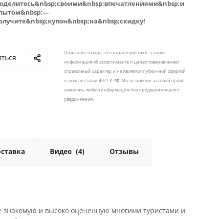
оделитесь&nbsp;своими&nbsp;впечатлениями&nbsp;и
пытом&nbsp;—
олучите&nbsp;купон&nbsp;на&nbsp;скидку!
Описание товара , его характеристики, а также
иться
информация об ассортименте и ценах товаров имеет
справочный характер и не является публичной офертой
в смысле статьи 437 ГК РФ. Мы оставляем за собой право
изменять любую информацию без предварительного
уведомления.
ставка
Видео
(4)
Отзывы
же знакомую и высоко оцененную многими туристами и