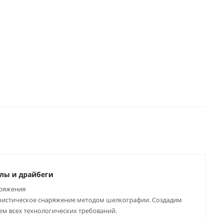
от
1 290
от
2 990
от
2 520
шт
руб.
/шт
руб.
/шт
руб.
/шт
лы и драйбеги
аряжения
туристическое снаряжение методом шелкографии. Создадим
м всех технологических требований.