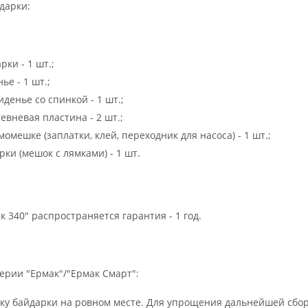
дарки:
ки - 1 шт.;
е - 1 шт.;
денье со спинкой - 1 шт.;
евневая пластина - 2 шт.;
омешке (заплатки, клей, переходник для насоса) - 1 шт.;
ки (мешок с лямками) - 1 шт.
к 340" распространяется гарантия - 1 год.
ерии "Ермак"/"Ермак Смарт":
чку байдарки на ровном месте. Для упрощения дальнейшей сбор