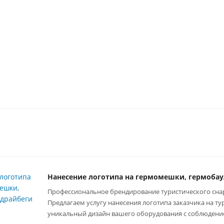
1 290
2 190
390
руб.
/
2 300
руб.
/шт
руб.
/шт
шт
руб.
/
Нанесение логотипа на гермомешки, гермобау
Профессиональное брендирование туристического сн
Предлагаем услугу нанесения логотипа заказчика на 
уникальный дизайн вашего оборудования с соблюдение