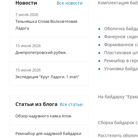
Новости
Комплектация бай
Все новости
7 июля 2026
Тельняшка Сплав Волхов-Новая
Ладога
Оболочка байдар
Фанерное сидень
Формованное си
15 июня 2026
Днепропетровский рубеж.
Пластиковая шт
Ремнабор в герм
Упаковка байдар
15 июня 2026
Экспедиция "Круг Ладоги. 1 этап"
На байдарку "Ерма
Статьи из блога
Все статьи
Обзор надувного каяка Атом
Сборка байдарок с
Ремнабор для надувной байдарки
Расстелить оболо