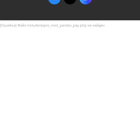
[Ошибка] Файл include/aspro_next_yandex_pay.php не найден