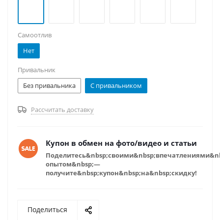
Самоотлив
Нет
Привальник
Без привальника
С привальником
Рассчитать доставку
Купон в обмен на фото/видео и статьи
Поделитесь&nbsp;своими&nbsp;впечатлениями&n
опытом&nbsp;—
получите&nbsp;купон&nbsp;на&nbsp;скидку!
Поделиться