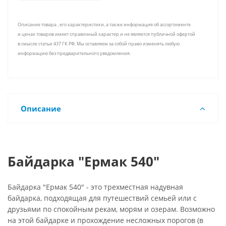
Описание товара , его характеристики, а также информация об ассортименте
и ценах товаров имеет справочный характер и не является публичной офертой
в смысле статьи 437 ГК РФ. Мы оставляем за собой право изменять любую
информацию без предварительного уведомления.
Описание
Байдарка "Ермак 540"
Байдарка "Ермак 540" - это трехместная надувная
байдарка, подходящая для путешествий семьей или с
друзьями по спокойным рекам, морям и озерам. Возможно
на этой байдарке и прохождение несложных порогов (в