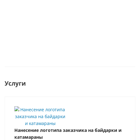
от
60
700
3 490
от
470 руб.
руб.
/
от
8 200
руб.
/
/шт
шт
руб.
/шт
шт
Услуги
Нанесение логотипа заказчика на байдарки и
катамараны