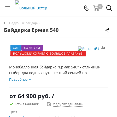
0
Надувные байдарки
Байдарка Ермак 540
25
ХИТ
СОВЕТУЕМ
БОЛЬШОМУ КОРАБЛЮ БОЛЬШОЕ ПЛАВАНЬЕ!
Артикул:
11044
Монобаллонная байдарка "Ермак 540" - отличный
выбор для водных путешествий семьей по
спокойным рекам и озерам, а также для рыбалки.
Подробнее
Монобаллонное исполнение байдарки сводит к
минимуму усилия на обслуживание и сборку.
от
64 900 руб.
/
Есть в наличии
У других дешевле?
Цвет