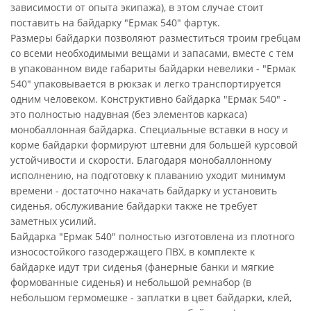
зависимости от опыта экипажа), в этом случае стоит
поставить на байдарку "Ермак 540" фартук.
Размеры байдарки позволяют разместиться троим гребцам
со всеми необходимыми вещами и запасами, вместе с тем
в упакованном виде габариты байдарки невелики - "Ермак
540" упаковывается в рюкзак и легко транспортируется
одним человеком. Конструктивно байдарка "Ермак 540" -
это полностью надувная (без элементов каркаса)
монобаллонная байдарка. Специальные вставки в носу и
корме байдарки формируют штевни для большей курсовой
устойчивости и скорости. Благодаря монобаллонному
исполнению, на подготовку к плаванию уходит минимум
времени - достаточно накачать байдарку и установить
сиденья, обслуживание байдарки также не требует
заметных усилий.
Байдарка "Ермак 540" полностью изготовлена из плотного
износостойкого газодержащего ПВХ, в комплекте к
байдарке идут три сиденья (фанерные банки и мягкие
формованные сиденья) и небольшой ремнабор (в
небольшом гермомешке - заплатки в цвет байдарки, клей,