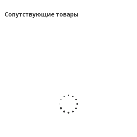
Сопутствующие товары
ХИТ
ХИТ
Сидушка
ТЕНТ
Тент
СИДУШКА
туристическая
ЗВЕЗДА"
туристический
РЫБАКА
Средняя"
ПИРАМИДА"
4Х4"
Есть в
Есть в
наличии
наличии
Есть в
наличии
Есть в
наличии