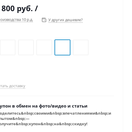
 вес и простоту обслуживания каяка.
 800 руб.
/
оизводства 10 р.д.
У других дешевле?
тать доставку
упон в обмен на фото/видео и статьи
оделитесь&nbsp;своими&nbsp;впечатлениями&nbsp;и
пытом&nbsp;—
олучите&nbsp;купон&nbsp;на&nbsp;скидку!