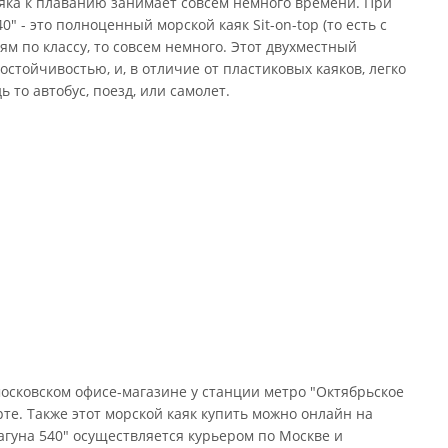
аяка к плаванию занимает совсем немного времени. При
 - это полноценный морской каяк Sit-on-top (то есть с
м по классу, то совсем немного. Этот двухместный
стойчивостью, и, в отличие от пластиковых каяков, легко
 то автобус, поезд, или самолет.
московском офисе-магазине у станции метро "Октябрьское
рте. Также этот морской каяк купить можно онлайн на
агуна 540" осуществляется курьером по Москве и