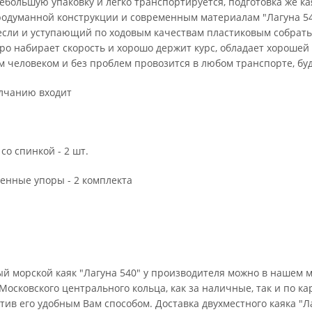
ебольшую упаковку и легко транспортируется, подготовка же к
родуманной конструкции и современным материалам "Лагуна 540"
 если и уступающий по ходовым качествам пластиковым собратья
ро набирает скорость и хорошо держит курс, обладает хорошей о
 человеком и без проблем провозится в любом транспорте, будь
олчанию входит
со спинкой - 2 шт.
енные упоры - 2 комплекта
й морской каяк "Лагуна 540" у производителя можно в нашем 
 Московского центрального кольца, как за наличные, так и по ка
тив его удобным Вам способом. Доставка двухместного каяка "Л