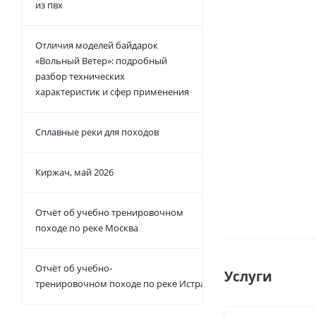
из пвх
Надувно
спасательный
Каскад-Н (Г
Отличия моделей байдарок
58108-201
«Вольный Ветер»: подробный
разбор технических
Есть в на
характеристик и сфер применения
от
6 900 руб
Сплавные реки для походов
Киржач, май 2026
Отчёт об учебно тренировочном
походе по реке Москва
Отчёт об учебно-
Услуги
тренировочном походе по реке Истра