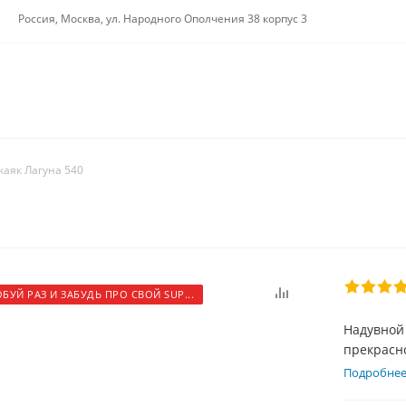
Россия, Москва, ул. Народного Ополчения 38 корпус 3
каяк Лагуна 540
БУЙ РАЗ И ЗАБУДЬ ПРО СВОЙ SUP...
Надувной 
прекрасн
рекам, а 
Подробне
Монобалл