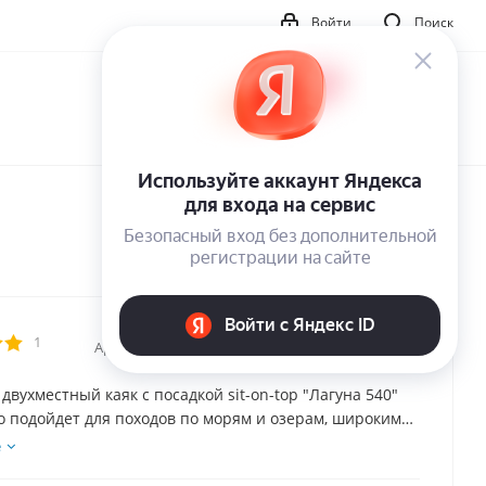
Войти
Поиск
1
Артикул:
11033
двухместный каяк с посадкой sit-on-top "Лагуна 540"
о подойдет для походов по морям и озерам, широким
при желании и для прохождения несложных порогов.
е
онная конструкция обеспечивает компактность,