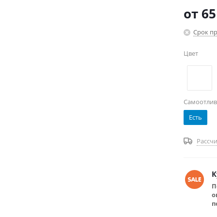
небольшой
от
65
Срок пр
Цвет
Самоотлив
Есть
Рассчи
К
П
о
п