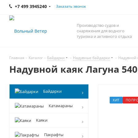
+7 499 3945240
Заказать звонок
Производство судов и
снаряжения для водного
туризма и активного отдыха
Главная
-
Каталог
-
Байдарки
-
Надувные байдарки
-
Надувной 
Надувной каяк Лагуна 540
Байдарки
ХИТ
ПОПРО
Катамараны
Каяки
Пакрафты