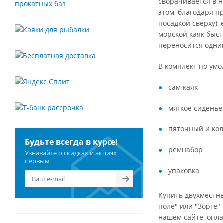
сворачивается в н
этом, благодаря п
посадкой сверху),
морской каяк быст
переносится одним
В комплект по ум
сам каяк
мягкое сиденье 
пяточный и кол
Будьте всегда в курсе!
ремнабор
Узнавайте о скидках и акциях
первым
упаковка
Купить двухместны
поле" или "Зорге"
нашем сайте, опла