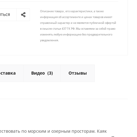
Описание товара , его характеристики, а также
иться
информация об ассортименте и ценах товаров имеет
справочный характер и не является публичной офертой
в смысле статьи 437 ГК РФ. Мы оставляем за собой право
изменять любую информацию без предварительного
уведомления.
ставка
Видео
(3)
Отзывы
ествовать по морским и озерным просторам. Каяк