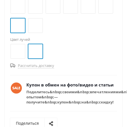
Цвет лучей
Рассчитать доставку
Купон в обмен на фото/видео и статьи
Поделитесь&nbsp;своими&nbsp;впечатлениями&n
опытом&nbsp;—
получите&nbsp;купон&nbsp;на&nbsp;скидку!
Поделиться