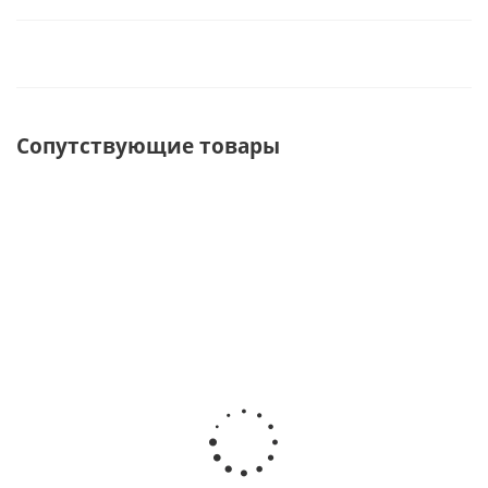
Сопутствующие товары
Колено
Комплект мачты с
Таганок
мачты тента
кольями для тента
туристический
Звезда
Звезда малая
малая