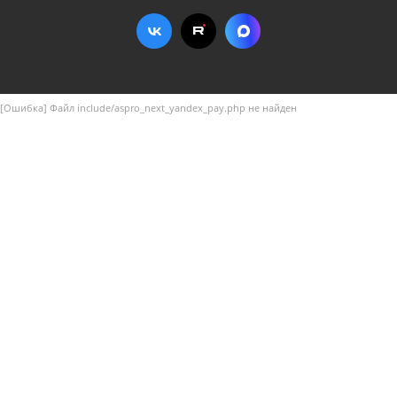
[Ошибка] Файл include/aspro_next_yandex_pay.php не найден