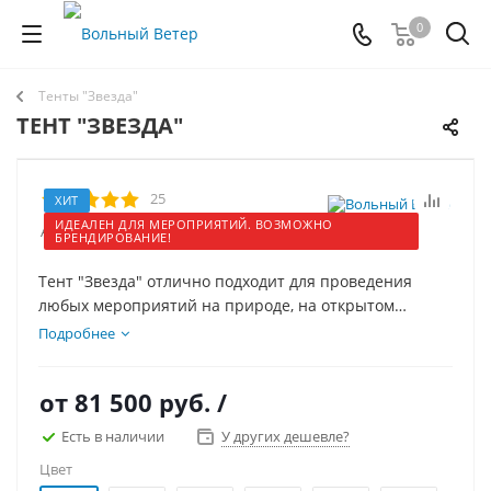
0
Тенты "Звезда"
TEНТ "ЗBEЗДА"
25
ХИТ
ИДЕАЛЕН ДЛЯ МЕРОПРИЯТИЙ. ВОЗМОЖНО
Артикул:
32005
БРЕНДИРОВАНИЕ!
Тент "Звезда" отлично подходит для проведения
любых мероприятий на природе, на открытом
воздухе - таких как различные слёты и соревнования.
Подробнее
от
81 500 руб.
/
Есть в наличии
У других дешевле?
Цвет