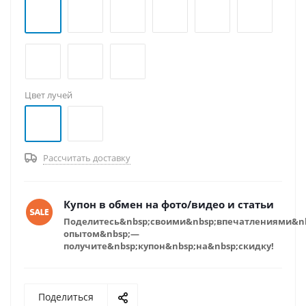
Цвет лучей
Рассчитать доставку
Купон в обмен на фото/видео и статьи
Поделитесь&nbsp;своими&nbsp;впечатлениями&n
опытом&nbsp;—
получите&nbsp;купон&nbsp;на&nbsp;скидку!
Поделиться