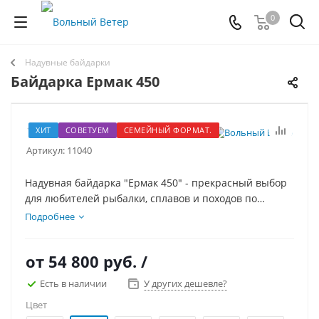
0
Надувные байдарки
Байдарка Ермак 450
ХИТ
СОВЕТУЕМ
СЕМЕЙНЫЙ ФОРМАТ.
Артикул:
11040
Надувная байдарка "Ермак 450" - прекрасный выбор
для любителей рыбалки, сплавов и походов по
озерам и спокойным рекам. Размеры байдарки
Подробнее
позволяют использовать её как двухместную в
длительных походах, а в ПВД и туристам небольших
от
54 800 руб.
/
габаритов - как трехместную. Подготовка к плаванию
и обслуживание байдарки занимают минимум
Есть в наличии
У других дешевле?
времени, вес и габариты байдарки в сложенном виде
Цвет
невелики.