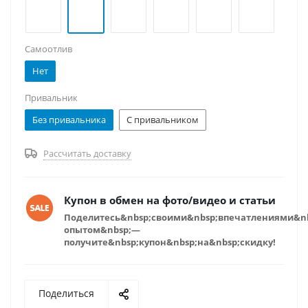
Самоотлив
Нет
Привальник
Без привальника
С привальником
Рассчитать доставку
Купон в обмен на фото/видео и статьи
Поделитесь&nbsp;своими&nbsp;впечатлениями&n
опытом&nbsp;—
получите&nbsp;купон&nbsp;на&nbsp;скидку!
Поделиться