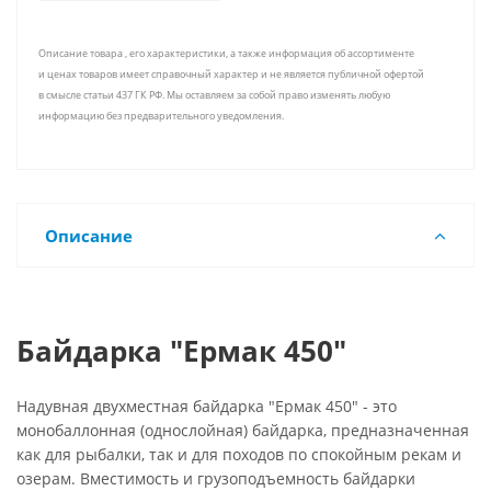
Описание товара , его характеристики, а также информация об ассортименте
и ценах товаров имеет справочный характер и не является публичной офертой
в смысле статьи 437 ГК РФ. Мы оставляем за собой право изменять любую
информацию без предварительного уведомления.
Описание
Байдарка "Ермак 450"
Надувная двухместная байдарка "Ермак 450" - это
монобаллонная (однослойная) байдарка, предназначенная
как для рыбалки, так и для походов по спокойным рекам и
озерам. Вместимость и грузоподъемность байдарки