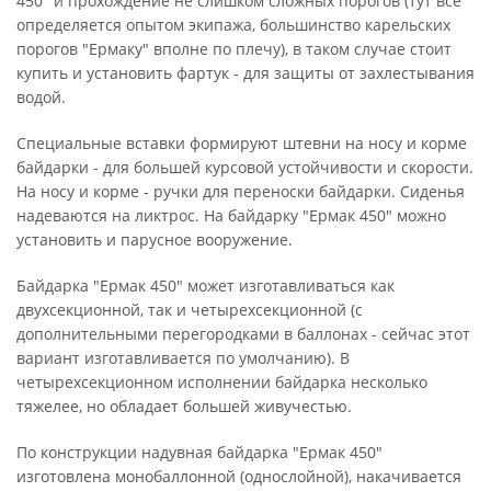
450" и прохождение не слишком сложных порогов (тут все
определяется опытом экипажа, большинство карельских
порогов "Ермаку" вполне по плечу), в таком случае стоит
купить и установить фартук - для защиты от захлестывания
водой.
Специальные вставки формируют штевни на носу и корме
байдарки - для большей курсовой устойчивости и скорости.
На носу и корме - ручки для переноски байдарки. Сиденья
надеваются на ликтрос. На байдарку "Ермак 450" можно
установить и парусное вооружение.
Байдарка "Ермак 450" может изготавливаться как
двухсекционной, так и четырехсекционной (с
дополнительными перегородками в баллонах - сейчас этот
вариант изготавливается по умолчанию). В
четырехсекционном исполнении байдарка несколько
тяжелее, но обладает большей живучестью.
По конструкции надувная байдарка "Ермак 450"
изготовлена монобаллонной (однослойной), накачивается