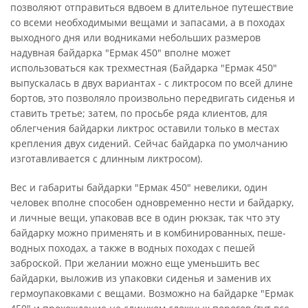
позволяют отправиться вдвоем в длительное путешествие
со всеми необходимыми вещами и запасами, а в походах
выходного дня или водниками небольших размеров
надувная байдарка "Ермак 450" вполне может
использоваться как трехместная (Байдарка "Ермак 450"
выпускалась в двух вариантах - с ликтросом по всей длине
бортов, это позволяло произвольно передвигать сиденья и
ставить третье; затем, по просьбе ряда клиентов, для
облегчения байдарки ликтрос оставили только в местах
крепления двух сидений. Сейчас байдарка по умолчанию
изготавливается с длинным ликтросом).
Вес и габариты байдарки "Ермак 450" невелики, один
человек вполне способен одновременно нести и байдарку,
и личные вещи, упаковав все в один рюкзак, так что эту
байдарку можно применять и в комбинированных, пеше-
водных походах, а также в водных походах с пешей
заброской. При желании можно еще уменьшить вес
байдарки, выложив из упаковки сиденья и заменив их
гермоупаковками с вещами. Возможно на байдарке "Ермак