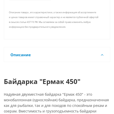
Описание товара , его характеристики, а также информация об ассортименте
и ценах товаров имеет справочный характер и не является публичной офертой
в смысле статьи 437 ГК РФ. Мы оставляем за собой право изменять любую
информацию без предварительного уведомления.
Описание
Байдарка "Ермак 450"
Надувная двухместная байдарка "Ермак 450" - это
монобаллонная (однослойная) байдарка, предназначенная
как для рыбалки, так и для походов по спокойным рекам и
озерам. Вместимость и грузоподъемность байдарки