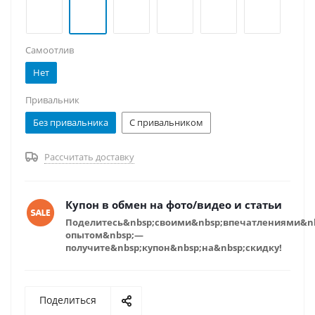
Самоотлив
Нет
Привальник
Без привальника
С привальником
Рассчитать доставку
Купон в обмен на фото/видео и статьи
Поделитесь&nbsp;своими&nbsp;впечатлениями&n
опытом&nbsp;—
получите&nbsp;купон&nbsp;на&nbsp;скидку!
Поделиться