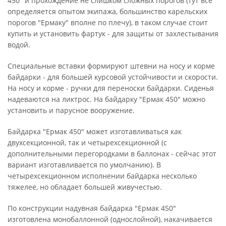
450" и прохождение не слишком сложных порогов (тут все
определяется опытом экипажа, большинство карельских
порогов "Ермаку" вполне по плечу), в таком случае стоит
купить и установить фартук - для защиты от захлестывания
водой.
Специальные вставки формируют штевни на носу и корме
байдарки - для большей курсовой устойчивости и скорости.
На носу и корме - ручки для переноски байдарки. Сиденья
надеваются на ликтрос. На байдарку "Ермак 450" можно
установить и парусное вооружение.
Байдарка "Ермак 450" может изготавливаться как
двухсекционной, так и четырехсекционной (с
дополнительными перегородками в баллонах - сейчас этот
вариант изготавливается по умолчанию). В
четырехсекционном исполнении байдарка несколько
тяжелее, но обладает большей живучестью.
По конструкции надувная байдарка "Ермак 450"
изготовлена монобаллонной (однослойной), накачивается