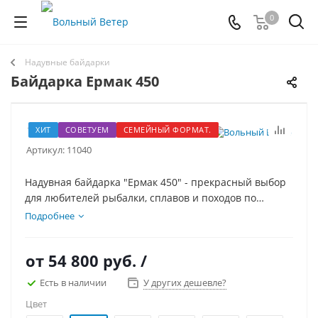
0
Надувные байдарки
Байдарка Ермак 450
ХИТ
СОВЕТУЕМ
СЕМЕЙНЫЙ ФОРМАТ.
Артикул:
11040
Надувная байдарка "Ермак 450" - прекрасный выбор
для любителей рыбалки, сплавов и походов по
озерам и спокойным рекам. Размеры байдарки
Подробнее
позволяют использовать её как двухместную в
длительных походах, а в ПВД и туристам небольших
от
54 800 руб.
/
габаритов - как трехместную. Подготовка к плаванию
и обслуживание байдарки занимают минимум
Есть в наличии
У других дешевле?
времени, вес и габариты байдарки в сложенном виде
Цвет
невелики.