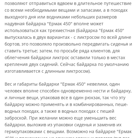
позволяют отправиться вдвоем в длительное путешествие
со всеми необходимыми вещами и запасами, а в походах
выходного дня или водниками небольших размеров
надувная байдарка "Ермак 450" вполне может
использоваться как трехместная (Байдарка "Ермак 450"
выпускалась в двух вариантах - с ликтросом по всей длине
бортов, это позволяло произвольно передвигать сиденья и
ставить третье; затем, по просьбе ряда клиентов, для
облегчения байдарки ликтрос оставили только в местах
крепления двух сидений. Сейчас байдарка по умолчанию
изготавливается с длинным ликтросом).
Вес и габариты байдарки "Ермак 450" невелики, один
человек вполне способен одновременно нести и байдарку,
и личные вещи, упаковав все в один рюкзак, так что эту
байдарку можно применять и в комбинированных, пеше-
водных походах, а также в водных походах с пешей
заброской. При желании можно еще уменьшить вес
байдарки, выложив из упаковки сиденья и заменив их
гермоупаковками с вещами. Возможно на байдарке "Ермак