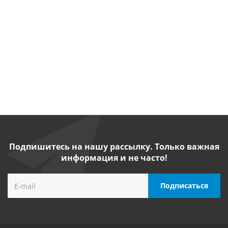
Есть в
Есть в
Есть в
Есть в
наличии
наличии
наличии
наличии
от
64
от
84
900
от
56
200 руб.
от
57 700
руб.
/
600 руб.
/шт
руб.
/шт
шт
/шт
Подпишитесь на нашу рассылку. Только важная
информация и не часто!