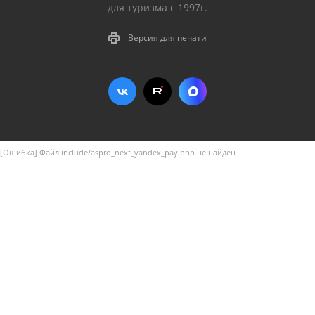
для туризма с 1997г.
Версия для печати
[Ошибка] Файл include/aspro_next_yandex_pay.php не найден