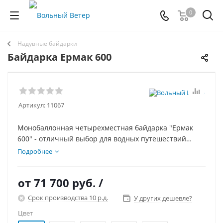
0
Надувные байдарки
Байдарка Ермак 600
Артикул:
11067
Монобаллонная четырехместная байдарка "Ермак
600" - отличный выбор для водных путешествий
семьей по спокойным рекам и озерам, а также для
Подробнее
рыбалки. Монобаллонное исполнение байдарки
сводит к минимуму усилия на обслуживание и сборку.
от
71 700 руб.
/
Срок производства 10 р.д.
У других дешевле?
Цвет