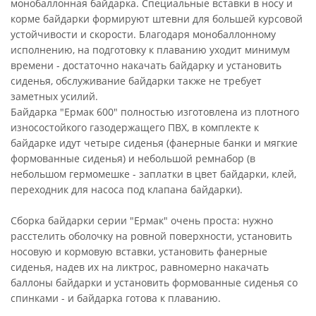
монобаллонная байдарка. Специальные вставки в носу и
корме байдарки формируют штевни для большей курсовой
устойчивости и скорости. Благодаря монобаллонному
исполнению, на подготовку к плаванию уходит минимум
времени - достаточно накачать байдарку и установить
сиденья, обслуживание байдарки также не требует
заметных усилий.
Байдарка "Ермак 600" полностью изготовлена из плотного
износостойкого газодержащего ПВХ, в комплекте к
байдарке идут четыре сиденья (фанерные банки и мягкие
формованные сиденья) и небольшой ремнабор (в
небольшом гермомешке - заплатки в цвет байдарки, клей,
переходник для насоса под клапана байдарки).
Сборка байдарки серии "Ермак" очень проста: нужно
расстелить оболочку на ровной поверхности, установить
носовую и кормовую вставки, установить фанерные
сиденья, надев их на ликтрос, равномерно накачать
баллоны байдарки и установить формованные сиденья со
спинками - и байдарка готова к плаванию.