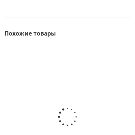
Похожие товары
ХИТ
Байдарка
Байдарка
Байдарка
Байдарка
Ангара 570
надувная
Ермак
Ермак 540
Travel
Тайга 520
540
Смарт