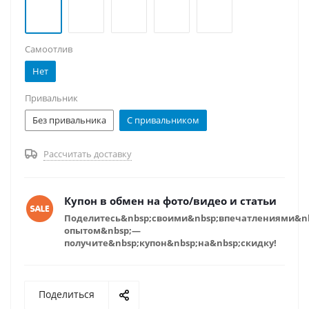
Самоотлив
Нет
Привальник
Без привальника
С привальником
Рассчитать доставку
Купон в обмен на фото/видео и статьи
Поделитесь&nbsp;своими&nbsp;впечатлениями&n
опытом&nbsp;—
получите&nbsp;купон&nbsp;на&nbsp;скидку!
Поделиться