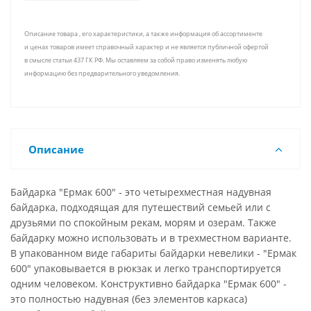
Описание товара , его характеристики, а также информация об ассортименте
и ценах товаров имеет справочный характер и не является публичной офертой
в смысле статьи 437 ГК РФ. Мы оставляем за собой право изменять любую
информацию без предварительного уведомления.
Описание
Байдарка "Ермак 600" - это четырехместная надувная
байдарка, подходящая для путешествий семьей или с
друзьями по спокойным рекам, морям и озерам. Также
байдарку можно использовать и в трехместном варианте.
В упакованном виде габариты байдарки невелики - "Ермак
600" упаковывается в рюкзак и легко транспортируется
одним человеком. Конструктивно байдарка "Ермак 600" -
это полностью надувная (без элементов каркаса)